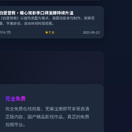
动漫
白昼营救·暖心观影季口碑发酵持续升温
2:32:17
《白昼营救》以冒险类型为看点，英国班底参与制作，叙事完
整、节奏舒适，适合休闲时段观看。
9.7万
7.0
2021-05-12
完全免费
完全免费在线观看，无需注册即可享受高清
正版内容，国产精品影视作品，真正的免费
视频平台。