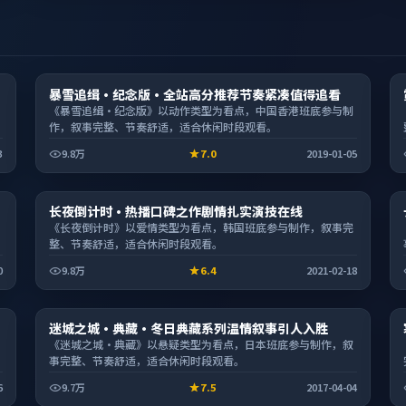
电影
暴雪追缉·纪念版·全站高分推荐节奏紧凑值得追看
2:10:37
《暴雪追缉·纪念版》以动作类型为看点，中国香港班底参与制
作，叙事完整、节奏舒适，适合休闲时段观看。
3
9.8万
7.0
2019-01-05
综艺
长夜倒计时·热播口碑之作剧情扎实演技在线
2:32:39
《长夜倒计时》以爱情类型为看点，韩国班底参与制作，叙事完
整、节奏舒适，适合休闲时段观看。
0
9.8万
6.4
2021-02-18
电视剧
迷城之城·典藏·冬日典藏系列温情叙事引人入胜
1:57:54
《迷城之城·典藏》以悬疑类型为看点，日本班底参与制作，叙
事完整、节奏舒适，适合休闲时段观看。
6
9.7万
7.5
2017-04-04