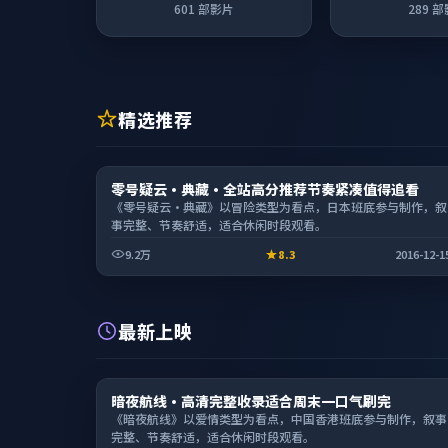
601
部影片
289
部
精选推荐
电影
零号疑云·典藏·全站高分推荐节奏紧凑值得追看
1:59:01
《零号疑云·典藏》以冒险类型为看点，日本班底参与制作，叙
事完整、节奏舒适，适合休闲时段观看。
9.2万
8.3
2016-12-1
最新上映
电视剧
暗夜航线·高清完整收录适合周末一口气刷完
2:37:10
《暗夜航线》以爱情类型为看点，中国香港班底参与制作，叙事
完整、节奏舒适，适合休闲时段观看。