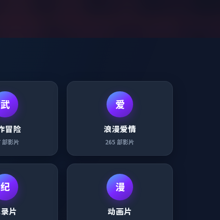
武
爱
作冒险
浪漫爱情
7
部影片
265
部影片
纪
漫
纪录片
动画片