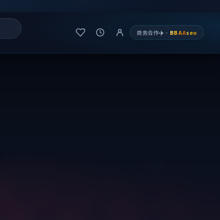
✈️
商务合作
·
BBAA
seo