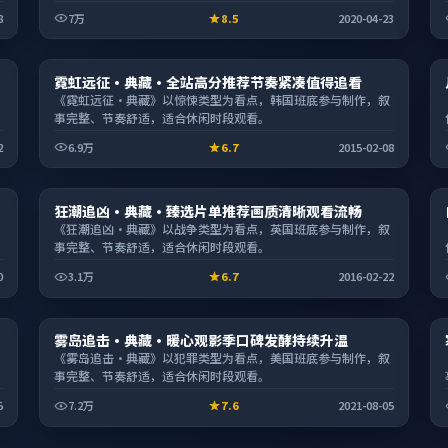
8
7万
8.5
2020-04-23
电影
霓虹远征·典藏·全站高分推荐节奏紧凑值得追看
2:01:13
《霓虹远征·典藏》以惊悚类型为看点，韩国班底参与制作，叙
事完整、节奏舒适，适合休闲时段观看。
2
6.9万
6.7
2015-02-08
电影
狂潮追凶·典藏·臻选片单推荐画质清晰观看流畅
2:07:50
《狂潮追凶·典藏》以战争类型为看点，英国班底参与制作，叙
事完整、节奏舒适，适合休闲时段观看。
0
3.1万
6.7
2016-02-22
动漫
雾岛追击·典藏·暖心观影季口碑发酵持续升温
1:52:17
《雾岛追击·典藏》以犯罪类型为看点，美国班底参与制作，叙
事完整、节奏舒适，适合休闲时段观看。
5
7.2万
7.6
2021-08-05