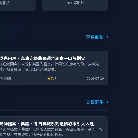
部影片
765
部影片
查看更多 →
电影
逆光回声·高清完整收录适合周末一口气刷完
2:05:52
《逆光回声》以惊悚类型为看点，韩国班底参与制作，叙事完
整、节奏舒适，适合休闲时段观看。
4.8万
7.7
2016-07-10
查看更多 →
动漫
天际档案·典藏·冬日典藏系列温情叙事引人入胜
2:38:54
《天际档案·典藏》以冒险类型为看点，英国班底参与制作，叙
事完整、节奏舒适，适合休闲时段观看。