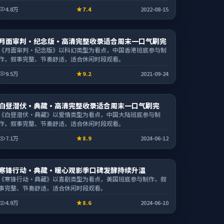
4.8万
7.4
2022-08-15
电影
月面审判·纪念版·高清完整收录适合周末一口气刷完
2:05:10
《月面审判·纪念版》以科幻类型为看点，中国香港班底参与制
作，叙事完整、节奏舒适，适合休闲时段观看。
9.5万
9.2
2021-09-24
电视剧
白昼潜伏·典藏·高清完整收录适合周末一口气刷完
2:31:04
《白昼潜伏·典藏》以爱情类型为看点，中国大陆班底参与制
作，叙事完整、节奏舒适，适合休闲时段观看。
7.1万
8.9
2024-06-12
电视剧
寒锋行动·典藏·暖心观影季口碑发酵持续升温
1:54:23
《寒锋行动·典藏》以喜剧类型为看点，美国班底参与制作，叙
事完整、节奏舒适，适合休闲时段观看。
4.9万
8.6
2024-06-10