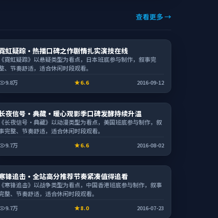
查看更多 →
电视剧
霓虹疑踪·热播口碑之作剧情扎实演技在线
1:44:09
《霓虹疑踪》以悬疑类型为看点，日本班底参与制作，叙事完
整、节奏舒适，适合休闲时段观看。
9.8万
6.6
2016-09-12
综艺
长夜信号·典藏·暖心观影季口碑发酵持续升温
2:10:41
《长夜信号·典藏》以动漫类型为看点，美国班底参与制作，叙
事完整、节奏舒适，适合休闲时段观看。
9.7万
6.6
2016-08-02
动漫
寒锋追击·全站高分推荐节奏紧凑值得追看
2:03:07
《寒锋追击》以战争类型为看点，中国香港班底参与制作，叙事
完整、节奏舒适，适合休闲时段观看。
9.7万
8.0
2016-07-23