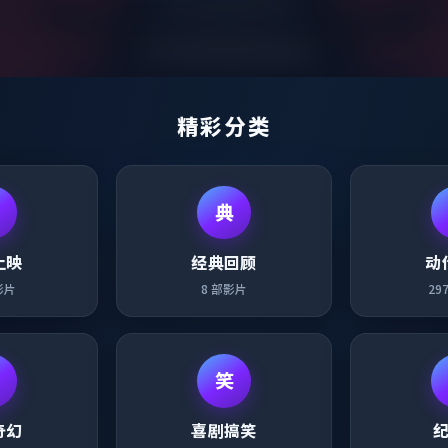
精彩分类
典
上映
经典回顾
动
影片
8
部影片
29
笑
奇幻
喜剧搞笑