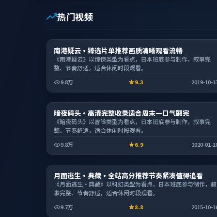
热门视频
电视剧
南港疑云·臻选片单推荐画质清晰观看流畅
1:49:44
《南港疑云》以惊悚类型为看点，日本班底参与制作，叙事完
整、节奏舒适，适合休闲时段观看。
9.8万
9.3
2019-10-1
综艺
暗夜码头·高清完整收录适合周末一口气刷完
2:16:04
《暗夜码头》以冒险类型为看点，日本班底参与制作，叙事完
整、节奏舒适，适合休闲时段观看。
9.8万
6.9
2020-01-1
动漫
月面逃生·典藏·全站高分推荐节奏紧凑值得追看
1:29:01
《月面逃生·典藏》以科幻类型为看点，日本班底参与制作，叙
事完整、节奏舒适，适合休闲时段观看。
9.7万
8.8
2015-10-1