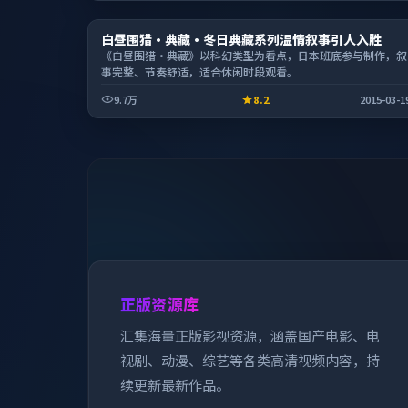
电影
白昼围猎·典藏·冬日典藏系列温情叙事引人入胜
1:50:18
《白昼围猎·典藏》以科幻类型为看点，日本班底参与制作，叙
事完整、节奏舒适，适合休闲时段观看。
9.7万
8.2
2015-03-1
正版资源库
汇集海量正版影视资源，涵盖国产电影、电
视剧、动漫、综艺等各类高清视频内容，持
续更新最新作品。