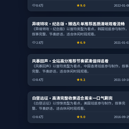
8.6万
9.0
2022-01-0
电视剧
异境特攻·纪念版·臻选片单推荐画质清晰观看流畅
2:35:02
《异境特攻·纪念版》以冒险类型为看点，韩国班底参与制作，
叙事完整、节奏舒适，适合休闲时段观看。
2.8万
6.9
2021-01-0
电影
风暴回声·全站高分推荐节奏紧凑值得追看
2:07:31
《风暴回声》以冒险类型为看点，中国香港班底参与制作，叙事
完整、节奏舒适，适合休闲时段观看。
8.4万
9.2
2021-10-1
综艺
白昼远征·高清完整收录适合周末一口气刷完
2:09:10
《白昼远征》以惊悚类型为看点，美国班底参与制作，叙事完
整、节奏舒适，适合休闲时段观看。
8.6万
9.0
2016-09-2